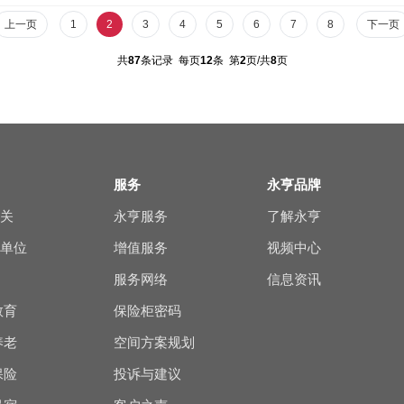
上一页
1
2
3
4
5
6
7
8
下一页
共
87
条记录 每页
12
条 第
2
页/共
8
页
服务
永亨品牌
机关
永亨服务
了解永亨
业单位
增值服务
视频中心
法
服务网络
信息资讯
教育
保险柜密码
养老
空间方案规划
保险
投诉与建议